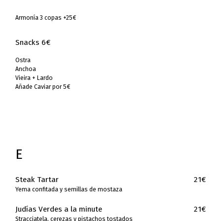
Armonía 3 copas +25€
Snacks 6€
Ostra
Anchoa
Vieira + Lardo
Añade Caviar por 5€
E
Steak Tartar
21€
Yema confitada y semillas de mostaza
Judías Verdes a la minute
21€
Stracciatela, cerezas y pistachos tostados