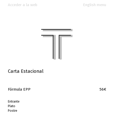
Acceder a la web
English menu
Carta Estacional
Fórmula EPP
56€
Entrante
Plato
Postre