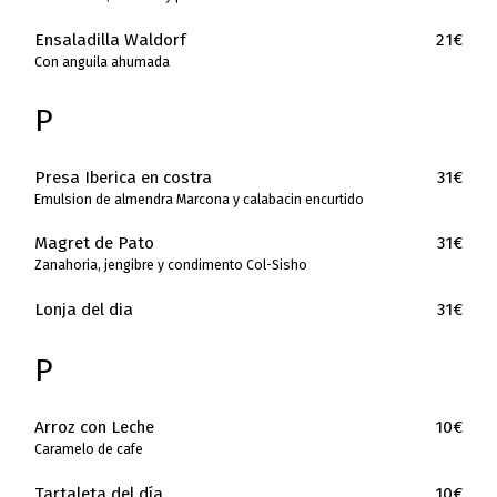
Ensaladilla Waldorf
21€
Con anguila ahumada
P
Presa Iberica en costra
31€
Emulsion de almendra Marcona y calabacin encurtido
Magret de Pato
31€
Zanahoria, jengibre y condimento Col-Sisho
Lonja del dia
31€
P
Arroz con Leche
10€
Caramelo de cafe
Tartaleta del día
10€